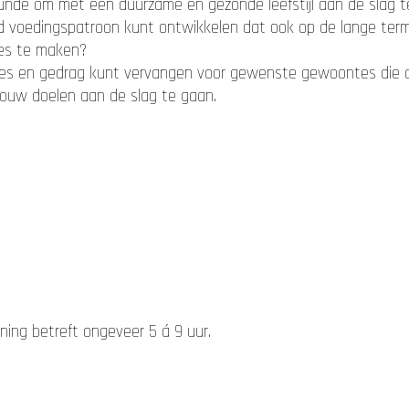
nde om met een duurzame en gezonde leefstijl aan de slag 
 voedingspatroon kunt ontwikkelen dat ook op de lange termij
zes te maken?
 en gedrag kunt vervangen voor gewenste gewoontes die on
jouw doelen aan de slag te gaan.
ning betreft ongeveer 5 á 9 uur.