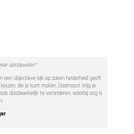
zeker aanbevelen”
n een objectieve kijk op zaken helderheid geeft
e keuzes die je kunt maken. Daarnaast krijg je
ok daadwerkelijk te veranderen, waarbij oog is
n.
ger