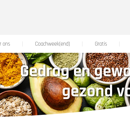
r ons
Coachweek(end)
Gratis
Gedrag en gewo
gezond v