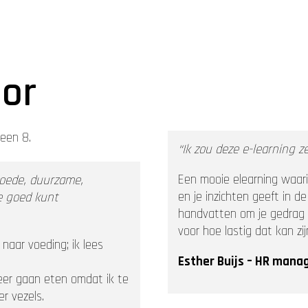
oor
een 8.
“Ik zou deze e-learning 
Een mooie elearning waari
goede, duurzame,
en je inzichten geeft in d
e goed kunt
handvatten om je gedrag o
voor hoe lastig dat kan zij
naar voeding; ik lees
Esther Buijs – HR mana
meer gaan eten omdat ik te
er vezels.