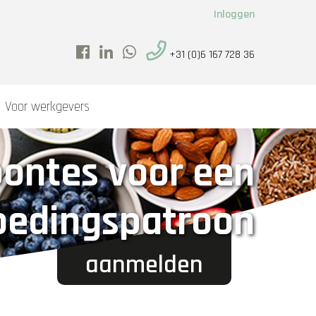
Inloggen
+31 (0)6 167 728 36
Voor werkgevers
ontes voor een
oedingspatroon
aanmelden