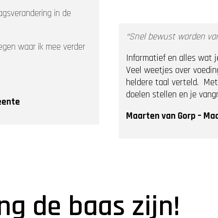
agsverandering in de
“Snel bewust worden van 
regen waar ik mee verder
Informatief en alles wat
Veel weetjes over voeding
heldere taal verteld. Met
doelen stellen en je vang
eente
Maarten van Gorp – Maa
ing de baas zijn!