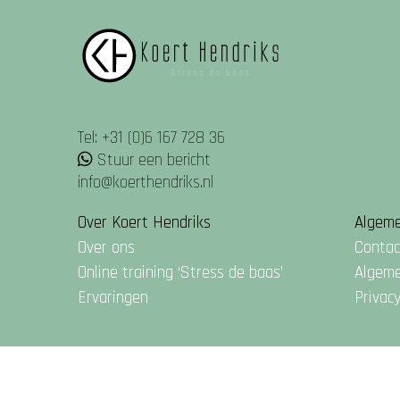
Tel: +31 (0)6 167 728 36
Stuur een bericht
info@koerthendriks.nl
Over Koert Hendriks
Algem
Over ons
Contac
Online training ‘Stress de baas’
Algem
Ervaringen
Privac