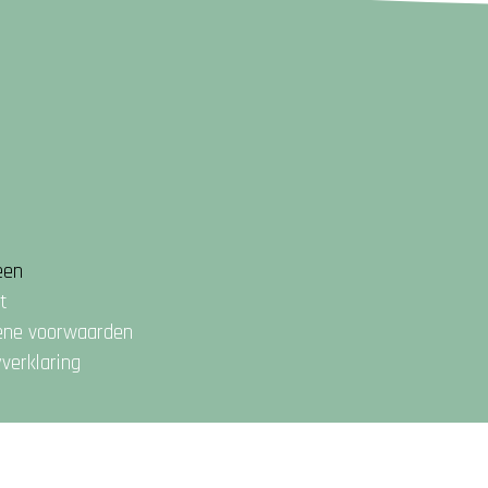
een
t
ene voorwaarden
yverklaring