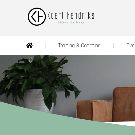
Training & Coaching
Ove
Oeps! Er is geen inhoud gevonden voor deze pagina.