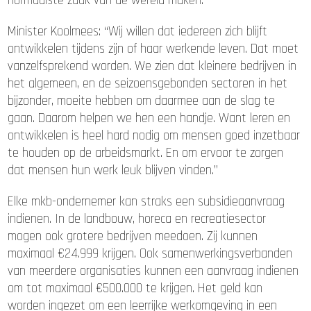
normaalste zaak van de wereld maken.
Minister Koolmees: “Wij willen dat iedereen zich blijft
ontwikkelen tijdens zijn of haar werkende leven. Dat moet
vanzelfsprekend worden. We zien dat kleinere bedrijven in
het algemeen, en de seizoensgebonden sectoren in het
bijzonder, moeite hebben om daarmee aan de slag te
gaan. Daarom helpen we hen een handje. Want leren en
ontwikkelen is heel hard nodig om mensen goed inzetbaar
te houden op de arbeidsmarkt. En om ervoor te zorgen
dat mensen hun werk leuk blijven vinden.”
Elke mkb-ondernemer kan straks een subsidieaanvraag
indienen. In de landbouw, horeca en recreatiesector
mogen ook grotere bedrijven meedoen. Zij kunnen
maximaal €24.999 krijgen. Ook samenwerkingsverbanden
van meerdere organisaties kunnen een aanvraag indienen
om tot maximaal €500.000 te krijgen. Het geld kan
worden ingezet om een leerrijke werkomgeving in een