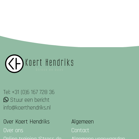
Tel: +31 (0)6 167 728 36
Stuur een bericht
info@koerthendriks.nl
Over Koert Hendriks
Algemeen
Over ons
Contact