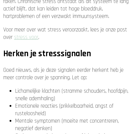
raken. Chronische stress ontstaat als dit systeem te lang
actief blijft, dat kan leiden tot hoge bloeddruk,
hartproblemen of een verzwakt immuunsysteem.
Voor meer over wat stress veroorzaakt, lees je onze post
over
stress voor
.
Herken je stresssignalen
Goed nieuws, als je deze signalen eerder herkent heb je
meer controle over je spanning. Let op:
Lichamelijke klachten (stramme schouders, hoofdpijn,
snelle ademhaling)
Emotionele reacties (prikkelbaarheid, angst of
rusteloosheid)
Mentale symptomen (moeite met concentreren,
negatief denken)