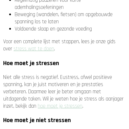
Regelmatig pauzeren voor korte
ademhalingsoefeningen
Beweging (wandelen, fietsen) om opgebouwde
spanning los te laten
Voldoende slaap en gezonde voeding
Voor een complete lijst met stappen, lees je onze gids
over
stress wat te doen
.
Hoe moet je stressen
Niet alle stress is negatief. Eustress, ofwel positieve
spanning, kan je juist motiveren en je prestaties
verbeteren. Daarmee leer je beter omgaan met
uitdagende taken. Wil je weten hoe je stress als aanjager
inzet, bekijk dan
hoe moet je stressen
.
Hoe moet je niet stressen