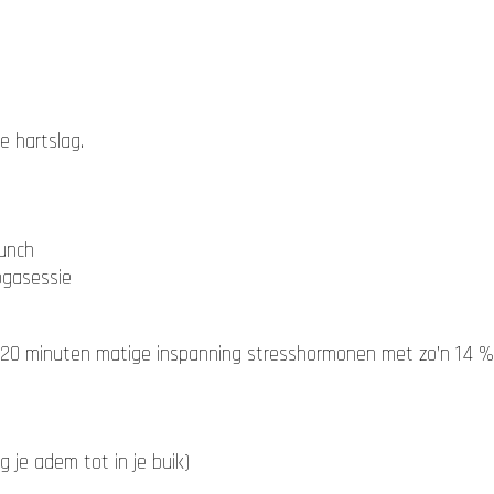
e hartslag.
unch
ogasessie
20 minuten matige inspanning stresshormonen met zo’n 14 %
 je adem tot in je buik)