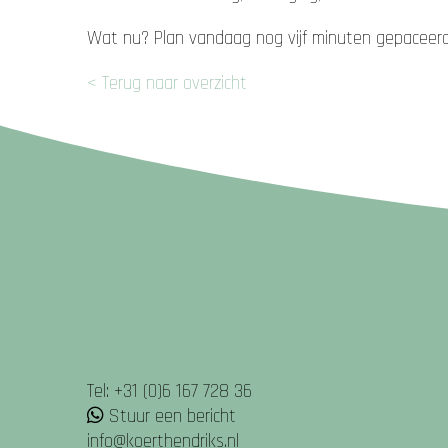
Wat nu? Plan vandaag nog vijf minuten gepaceerde
< Terug naar overzicht
Tel: +31 (0)6 167 728 36
Stuur een bericht
info@koerthendriks.nl