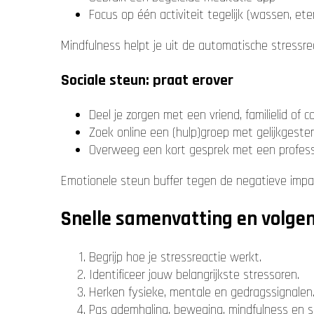
Focus op één activiteit tegelijk (wassen, ete
Mindfulness helpt je uit de automatische stressre
Sociale steun: praat erover
Deel je zorgen met een vriend, familielid of c
Zoek online een (hulp)groep met gelijkgest
Overweeg een kort gesprek met een profess
Emotionele steun buffer tegen de negatieve impac
Snelle samenvatting en volge
Begrijp hoe je stressreactie werkt.
Identificeer jouw belangrijkste stressoren.
Herken fysieke, mentale en gedrags­signalen
Pas ademhaling, beweging, mindfulness en so