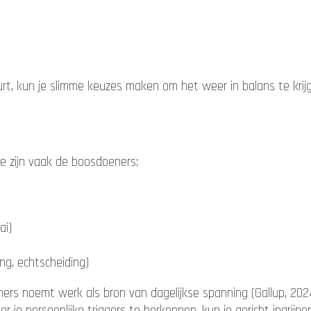
t, kun je slimme keuzes maken om het weer in balans te krij
e zijn vaak de boosdoeners:
ai)
ng, echtscheiding)
s noemt werk als bron van dagelijkse spanning (Gallup, 2024)
oor je persoonlijke triggers te herkennen, kun je gericht ingrijp