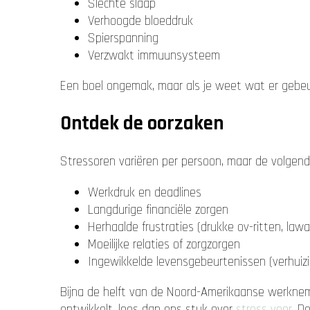
Slechte slaap
Verhoogde bloeddruk
Spierspanning
Verzwakt immuunsysteem
Een boel ongemak, maar als je weet wat er gebeur
Ontdek de oorzaken
Stressoren variëren per persoon, maar de volgend
Werkdruk en deadlines
Langdurige financiële zorgen
Herhaalde frustraties (drukke ov-ritten, lawa
Moeilijke relaties of zorgzorgen
Ingewikkelde levensgebeurtenissen (verhuizi
Bijna de helft van de Noord-Amerikaanse werknemer
ontwikkelt, lees dan ons stuk over
stress voor
. D