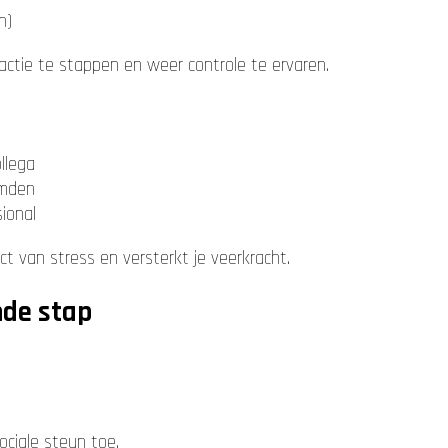
n)
actie te stappen en weer controle te ervaren.
ollega
emden
ional
t van stress en versterkt je veerkracht.
nde stap
.
ciale steun toe.