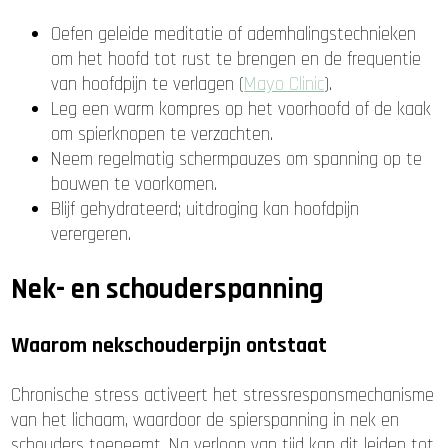
Oefen geleide meditatie of ademhalingstechnieken
om het hoofd tot rust te brengen en de frequentie
van hoofdpijn te verlagen (
Mayo Clinic
).
Leg een warm kompres op het voorhoofd of de kaak
om spierknopen te verzachten.
Neem regelmatig schermpauzes om spanning op te
bouwen te voorkomen.
Blijf gehydrateerd; uitdroging kan hoofdpijn
verergeren.
Nek- en schouderspanning
Waarom nekschouderpijn ontstaat
Chronische stress activeert het stressresponsmechanisme
van het lichaam, waardoor de spierspanning in nek en
schouders toeneemt. Na verloop van tijd kan dit leiden tot