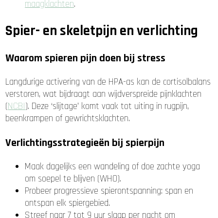
maagklachten
.
Spier- en skeletpijn en verlichting
Waarom spieren pijn doen bij stress
Langdurige activering van de HPA-as kan de cortisolbalans
verstoren, wat bijdraagt aan wijdverspreide pijnklachten
(
NCBI
). Deze ‘slijtage’ komt vaak tot uiting in rugpijn,
beenkrampen of gewrichtsklachten.
Verlichtingsstrategieën bij spierpijn
Maak dagelijks een wandeling of doe zachte yoga
om soepel te blijven (WHO).
Probeer progressieve spierontspanning: span en
ontspan elk spiergebied.
Streef naar 7 tot 9 uur slaap per nacht om