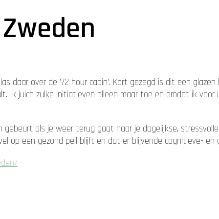
n Zweden
s daar over de ’72 hour cabin’. Kort gezegd is dit een glazen 
lt. Ik juich zulke initiatieven alleen maar toe en omdat ik voo
 gebeurt als je weer terug gaat naar je dagelijkse, stressvolle
l op een gezond peil blijft en dat er blijvende cognitieve- e
eden/