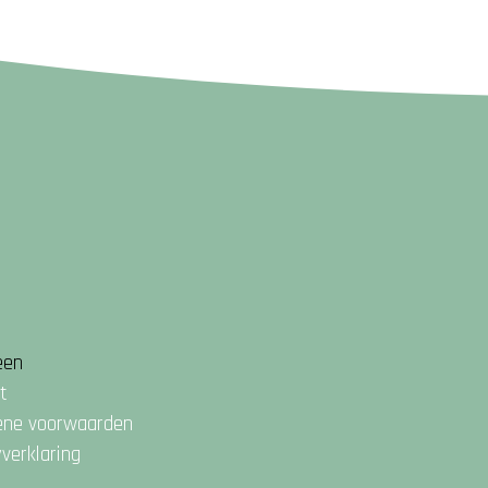
een
t
ene voorwaarden
yverklaring