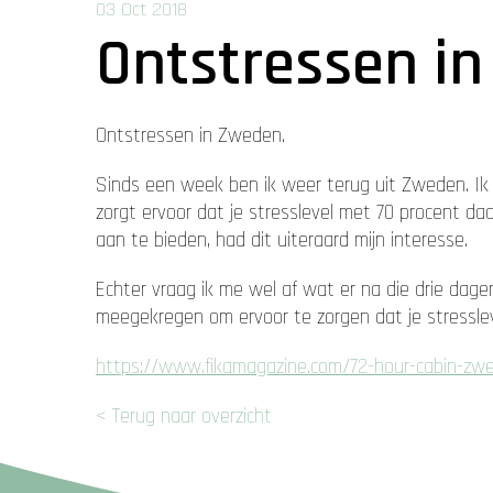
03 Oct 2018
Ontstressen i
Ontstressen in Zweden.
Sinds een week ben ik weer terug uit Zweden. Ik la
zorgt ervoor dat je stresslevel met 70 procent daa
aan te bieden, had dit uiteraard mijn interesse.
Echter vraag ik me wel af wat er na die drie dagen
meegekregen om ervoor te zorgen dat je stressleve
https://www.fikamagazine.com/72-hour-cabin-zw
< Terug naar overzicht