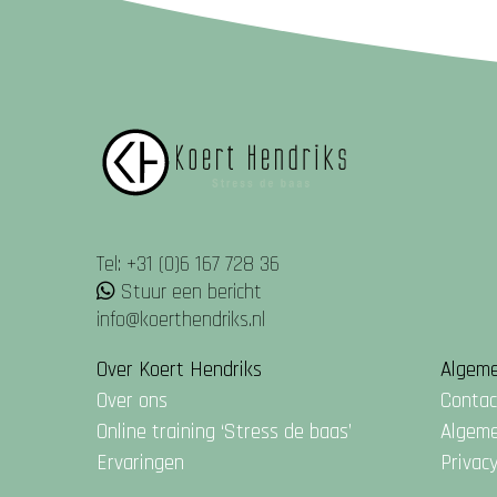
Tel: +31 (0)6 167 728 36
Stuur een bericht
info@koerthendriks.nl
Over Koert Hendriks
Algem
Over ons
Contac
Online training ‘Stress de baas’
Algem
Ervaringen
Privac