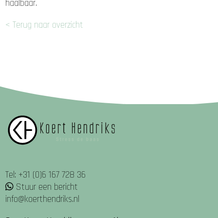
haalbaar.
< Terug naar overzicht
Tel: +31 (0)6 167 728 36
Stuur een bericht
info@koerthendriks.nl