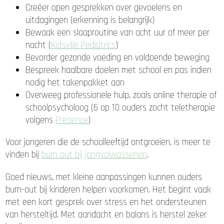
Creëer open gesprekken over gevoelens en
uitdagingen (erkenning is belangrijk)
Bewaak een slaaproutine van acht uur of meer per
nacht (
Kidsville Pediatrics
)
Bevorder gezonde voeding en voldoende beweging
Bespreek haalbare doelen met school en pas indien
nodig het takenpakket aan
Overweeg professionele hulp, zoals online therapie of
schoolpsycholoog (6 op 10 ouders zocht teletherapie
volgens
Presence
)
Voor jongeren die de schoolleeftijd ontgroeien, is meer te
vinden bij
burn out bij jongvolwassenen
.
Goed nieuws, met kleine aanpassingen kunnen ouders
burn-out bij kinderen helpen voorkomen. Het begint vaak
met een kort gesprek over stress en het ondersteunen
van hersteltijd. Met aandacht en balans is herstel zeker