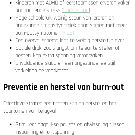
Kinderen met ADHD of leerstoornissen ervaren vaker
aanhoudende stress (
Understood
)
Hoge schooldruk, weinig steun van leraren en
ongezonde groepsdynamiek gaan samen met meer
burn-outsymptomen (
NCBI
)
Een overvol schema laat te weinig hersteltijd over
Sociale druk, zoals angst om teleur te stellen of
pesten, kan extra spanning veroorzaken
Onvoldoende slaap en een ongezonde leefstijl
verkleinen de veerkracht
Preventie en herstel van burn-out
Effectieve strategieën richten zich op herstel en het
voorkomen van terugval:
Stimuleer dagelijkse pauzes en afwisseling tussen
inspanning en ontspanning