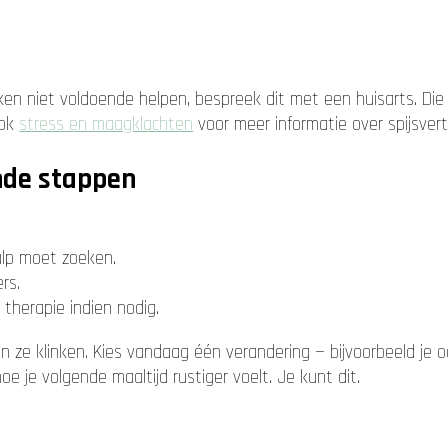
eken niet voldoende helpen, bespreek dit met een huisarts. Di
ook
stress en maagklachten
voor meer informatie over spijsver
nde stappen
lp moet zoeken.
rs.
therapie indien nodig.
ze klinken. Kies vandaag één verandering — bijvoorbeeld je oc
 je volgende maaltijd rustiger voelt. Je kunt dit.