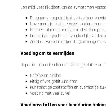
Een mild, vezelrijk dieet kan de symptomen verza
Bananen en papaja (licht verteerbaar en vrie
Havermout (oplosbare vezels ondersteunen
Gember- of muntthee (vermindert krampen en
Probiotische yoghurt of zuurkool (bevordert
Zoethoutwortel met kamille (kan indigestie v
Voeding om te vermijden
Bepaalde producten kunnen stressgerelateerde pi
Cafeïne en alcohol
Pittig of vet gefrituurd eten
Kunstmatige zoetstoffen en overmatige sui
Voeding met veel zuivel
Voedingsstoffen voor langdurige balan