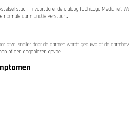
wstelsel staan in voortdurende dialoog (UChicago Medicine)
de normale darmfunctie verstoort.
door afval sneller door de darmen wordt geduwd of de darmbewe
mpen of een opgeblazen gevoel.
ymptomen