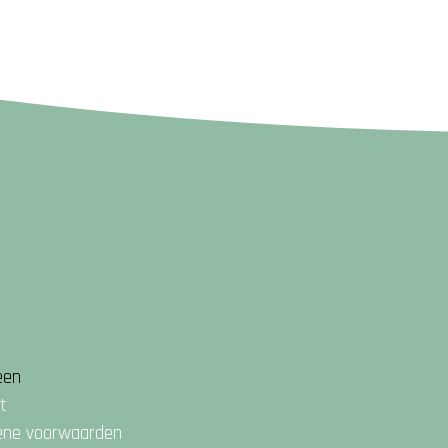
een
t
ene voorwaarden