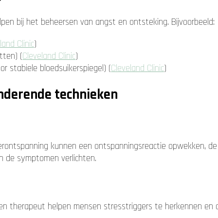
en bij het beheersen van angst en ontsteking. Bijvoorbeeld:
land Clinic
)
tten) (
Cleveland Clinic
)
r stabiele bloedsuikerspiegel) (
Cleveland Clinic
)
nderende technieken
ierontspanning kunnen een ontspanningsreactie opwekken, de
n de symptomen verlichten.
en therapeut helpen mensen stresstriggers te herkennen en