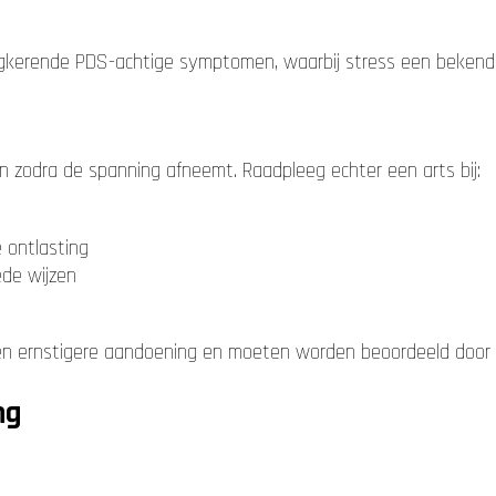
gkerende PDS-achtige symptomen, waarbij stress een bekende 
 zodra de spanning afneemt. Raadpleeg echter een arts bij:
e ontlasting
de wijzen
n ernstigere aandoening en moeten worden beoordeeld door 
ng