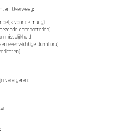
chten. Overweeg:
ndelijk voor de maag)
 gezonde darmbacteriën)
 misselijkheid)
 een evenwichtige darmflora)
erlichten)
jn verergeren:
ker
s