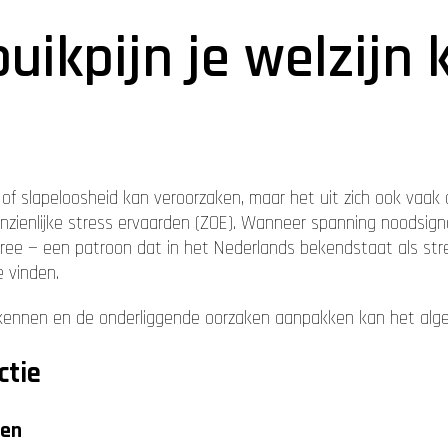
buikpijn je welzijn
f slapeloosheid kan veroorzaken, maar het uit zich ook vaak 
enlijke stress ervaarden (ZOE). Wanneer spanning noodsignale
rree — een patroon dat in het Nederlands bekendstaat als stre
e vinden.
rkennen en de onderliggende oorzaken aanpakken kan het alg
ctie
men