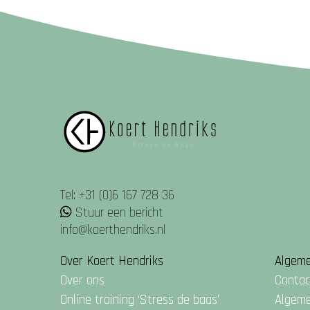
Tel: +31 (0)6 167 728 36
Stuur een bericht
info@koerthendriks.nl
Over Koert Hendriks
Algem
Over ons
Contac
Online training ‘Stress de baas’
Algem