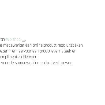
 van
Welshop
.
e medewerker een online product mag uitzoeken.
ezen hiermee voor een proactieve insteek en
Complimenten hiervoor!!
GzE voor de samenwerking en het vertrouwen.