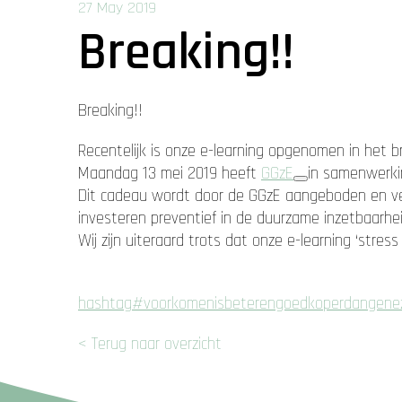
27 May 2019
Breaking!!
Breaking!!
Recentelijk is onze e-learning opgenomen in het
Maandag 13 mei 2019 heeft
GGzE
in samenwerki
Dit cadeau wordt door de GGzE aangeboden en ver
investeren preventief in de duurzame inzetbaarhei
Wij zijn uiteraard trots dat onze e-learning ‘st
hashtag
#
voorkomenisbeterengoedkoperdangene
< Terug naar overzicht