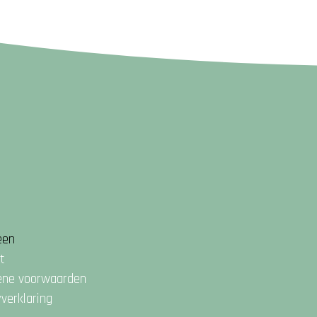
een
t
ene voorwaarden
yverklaring