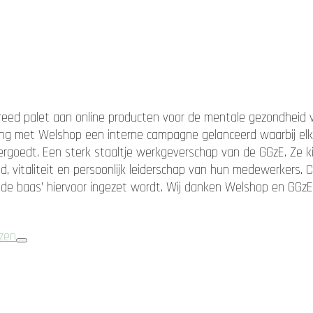
 breed palet aan online producten voor de mentale gezondheid
ng met Welshop een interne campagne gelanceerd waarbij elk
goedt. Een sterk staaltje werkgeverschap van de GGzE. Ze ki
d, vitaliteit en persoonlijk leiderschap van hun medewerkers. 
ress de baas’ hiervoor ingezet wordt. Wij danken Welshop en G
zen