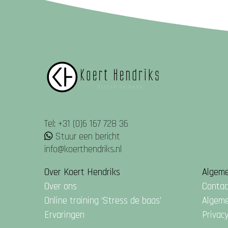
Tel: +31 (0)6 167 728 36
Stuur een bericht
info@koerthendriks.nl
Over Koert Hendriks
Algem
Over ons
Contac
Online training ‘Stress de baas’
Algem
Ervaringen
Privac